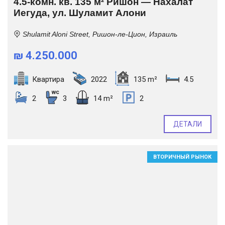
4.5-комн. кв. 135 м² Ришон — Нахалат
Иегуда, ул. Шуламит Алони
Shulamit Aloni Street, Ришон-ле-Цион, Израиль
₪ 4.250.000
Квартира
2022
135 m²
4.5
2
3
14 m²
2
ДЕТАЛИ
ВТОРИЧНЫЙ РЫНОК