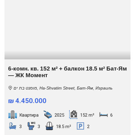
6-комн. кв. 152 м² + балкон 18.5 м² Бат-Ям
— ЖК Момент
מומנט בת ים, Ha-Shvatim Street, Бат-Ям, Израиль
₪ 4.450.000
Квартира
2025
152 m²
6
3
3
18.5 m²
2