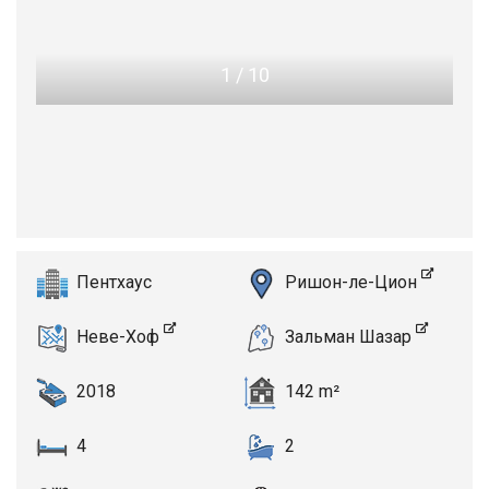
1
/
10
Пентхаус
Ришон-ле-Цион
Неве-Хоф
Зальман Шазар
2018
142 m²
4
2