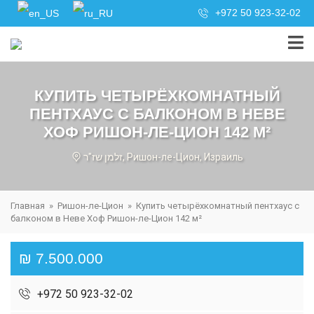
+972 50 923-32-02
КУПИТЬ ЧЕТЫРЁХКОМНАТНЫЙ
ПЕНТХАУС С БАЛКОНОМ В НЕВЕ
ХОФ РИШОН-ЛЕ-ЦИОН 142 М²
זלמן שז"ר, Ришон-ле-Цион, Израиль
Главная
»
Ришон-ле-Цион
»
Купить четырёхкомнатный пентхаус с
балконом в Неве Хоф Ришон-ле-Цион 142 м²
₪ 7.500.000
+972 50 923-32-02