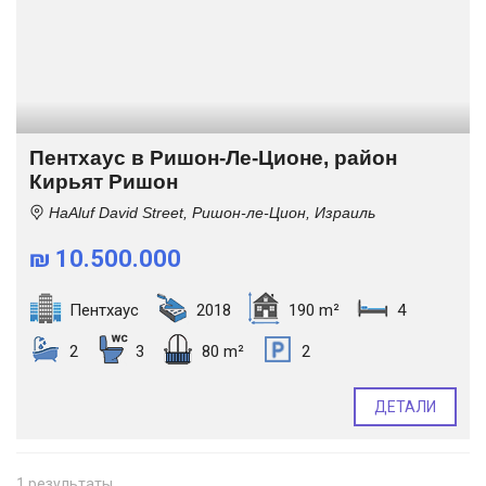
Пентхаус в Ришон-Ле-Ционе, район
Кирьят Ришон
HaAluf David Street, Ришон-ле-Цион, Израиль
₪ 10.500.000
Пентхаус
2018
190 m²
4
2
3
80 m²
2
ДЕТАЛИ
1 результаты