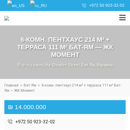
+972 50 923-32-02
6-КОМН. ПЕНТХАУС 214 М² +
ТЕРРАСА 111 М² БАТ-ЯМ — ЖК
МОМЕНТ
מומנט בת ים, Ha-Shvatim Street, Бат-Ям, Израиль
Главная
»
Бат-Ям
»
6-комн. пентхаус 214 м² + терраса 111 м² Бат-
Ям — ЖК Момент
₪ 14.000.000
+972 50 923-32-02