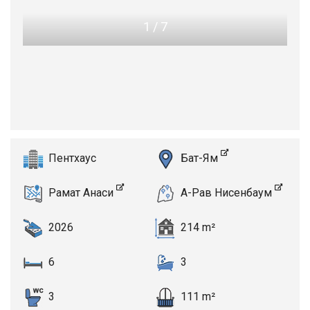
1
/
7
Пентхаус
Бат-Ям
Рамат Анаси
А-Рав Нисенбаум
2026
214 m²
6
3
3
111 m²