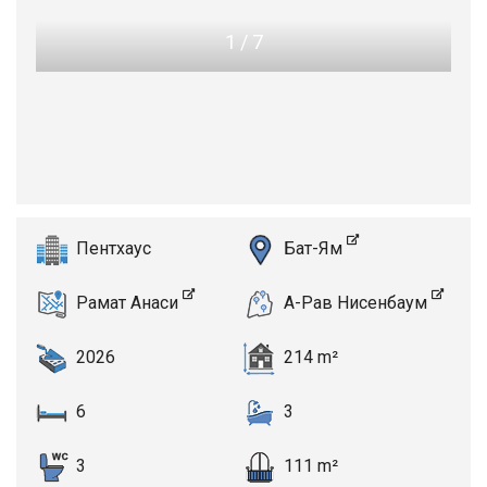
1
/
7
Пентхаус
Бат-Ям
Рамат Анаси
А-Рав Нисенбаум
2026
214 m²
6
3
3
111 m²