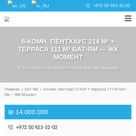
+972 50 923-32-02
6-КОМН. ПЕНТХАУС 214 М² +
ТЕРРАСА 111 М² БАТ-ЯМ — ЖК
МОМЕНТ
מומנט בת ים, Ha-Shvatim Street, Бат-Ям, Израиль
Главная
»
Бат-Ям
»
6-комн. пентхаус 214 м² + терраса 111 м² Бат-
Ям — ЖК Момент
₪ 14.000.000
+972 50 923-32-02