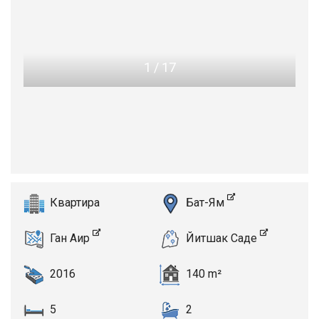
1
/
17
Квартира
Бат-Ям
Ган Аир
Йитшак Саде
2016
140 m²
5
2