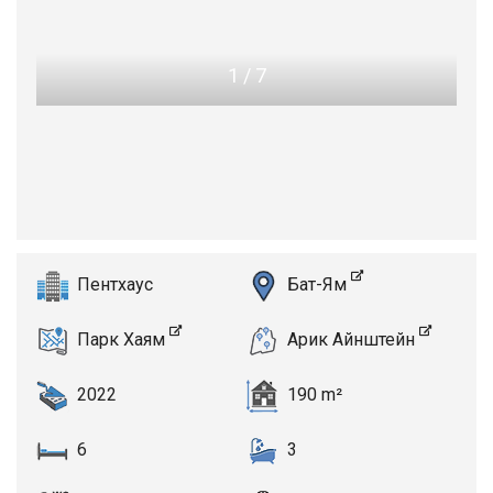
1
/
7
Пентхаус
Бат-Ям
Парк Хаям
Арик Айнштейн
2022
190 m²
6
3