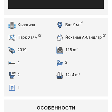
Квартира
Бат-Ям
Парк Хаям
Йоханан А-Сандлар
2019
115 m²
4
2
2
12+4 m²
1
ОСОБЕННОСТИ