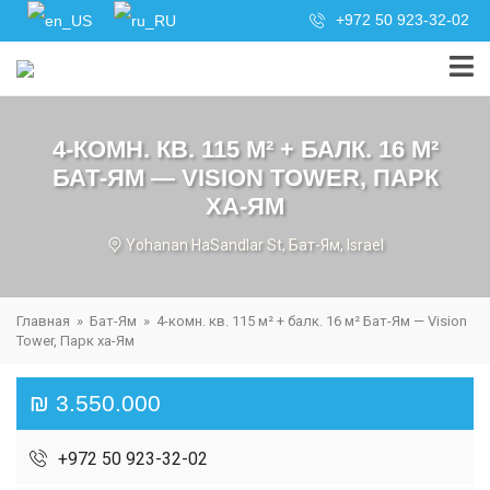
+972 50 923-32-02
4-КОМН. КВ. 115 М² + БАЛК. 16 М²
БАТ-ЯМ — VISION TOWER, ПАРК
ХА-ЯМ
Yohanan HaSandlar St, Бат-Ям, Israel
Главная
»
Бат-Ям
»
4-комн. кв. 115 м² + балк. 16 м² Бат-Ям — Vision
Tower, Парк ха-Ям
₪ 3.550.000
+972 50 923-32-02