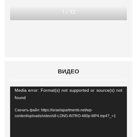
1
/
12
ВИДЕО
Видеоплеер
Media error: Format(s) not supported or source(s) not
found
Скачать файл: https://israelapartments.net/wp-
content/uploads/video/s8-LONG-INTRO-480p-MP4.mp4?_=1